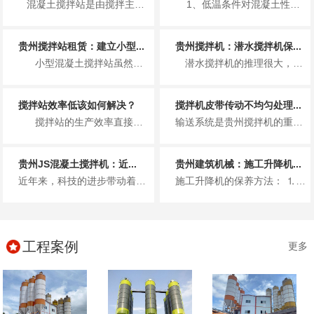
混凝土搅拌站是由搅拌主机、物料称量系统、物料输送系统、物料贮存系统、控制系统五大组成系统和其他...
1、低温条件对混凝土性能的影响 （1）低温条件对混凝土早期...
贵州搅拌站租赁：建立小型...
贵州搅拌机：潜水搅拌机保...
小型混凝土搅拌站虽然占地面积不大，生产效率也不是十分高，但是在建立小型混凝土搅...
潜水搅拌机的推理很大，使用寿命也长，从而主要被用于污水处理厂这一方面，但是质量再好的搅拌机也需要做好定期的维修保养工作...
搅拌站效率低该如何解决？
搅拌机皮带传动不均匀处理...
搅拌站的生产效率直接决定了单位时间内，混凝土的生产量。同样的时间内，生产的混凝...
输送系统是贵州搅拌机的重要组成部分。如果传送带输送的骨料不均匀，则称骨料体积积聚在传送带上，导致传送带松动或传送带上的聚...
贵州JS混凝土搅拌机：近...
贵州建筑机械：施工升降机...
近年来，科技的进步带动着国内的混凝土搅拌机行业的突飞猛进的发展，在改政策之前，我国建设工地的混凝土大都是现场搅拌，使用的...
施工升降机的保养方法： ⒈每月保养 升降台保养时人员进入升降台内部工作，须吊住升降机防止升降台突然下降而导致人员伤亡...
工程案例
更多