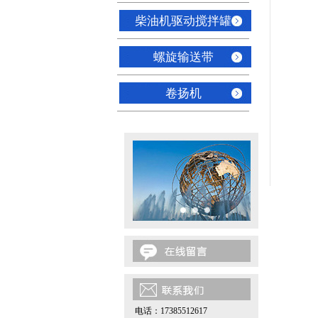
柴油机驱动搅拌罐
螺旋输送带
卷扬机
电话：17385512617