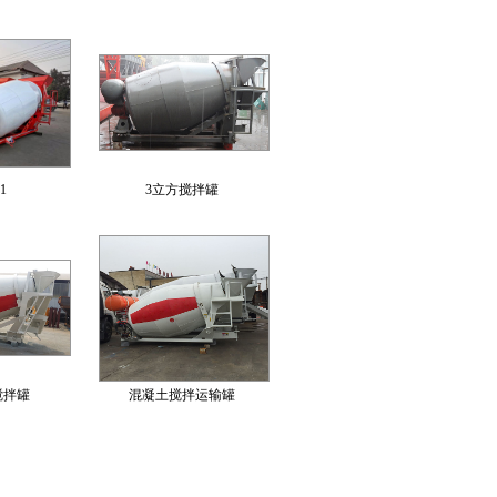
1
3立方搅拌罐
搅拌罐
混凝土搅拌运输罐