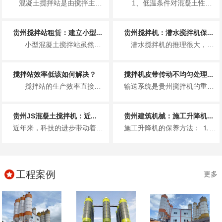
混凝土搅拌站是由搅拌主机、物料称量系统、物料输送系统、物料贮存系统、控制系统五大组成系统和其他...
1、低温条件对混凝土性能的影响 （1）低温条件对混凝土早期...
贵州搅拌站租赁：建立小型...
贵州搅拌机：潜水搅拌机保...
小型混凝土搅拌站虽然占地面积不大，生产效率也不是十分高，但是在建立小型混凝土搅...
潜水搅拌机的推理很大，使用寿命也长，从而主要被用于污水处理厂这一方面，但是质量再好的搅拌机也需要做好定期的维修保养工作...
搅拌站效率低该如何解决？
搅拌机皮带传动不均匀处理...
搅拌站的生产效率直接决定了单位时间内，混凝土的生产量。同样的时间内，生产的混凝...
输送系统是贵州搅拌机的重要组成部分。如果传送带输送的骨料不均匀，则称骨料体积积聚在传送带上，导致传送带松动或传送带上的聚...
贵州JS混凝土搅拌机：近...
贵州建筑机械：施工升降机...
近年来，科技的进步带动着国内的混凝土搅拌机行业的突飞猛进的发展，在改政策之前，我国建设工地的混凝土大都是现场搅拌，使用的...
施工升降机的保养方法： ⒈每月保养 升降台保养时人员进入升降台内部工作，须吊住升降机防止升降台突然下降而导致人员伤亡...
工程案例
更多